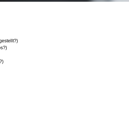
estellt?)
os?)
?)