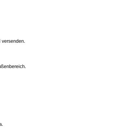
 versenden.
ußenbereich.
a.