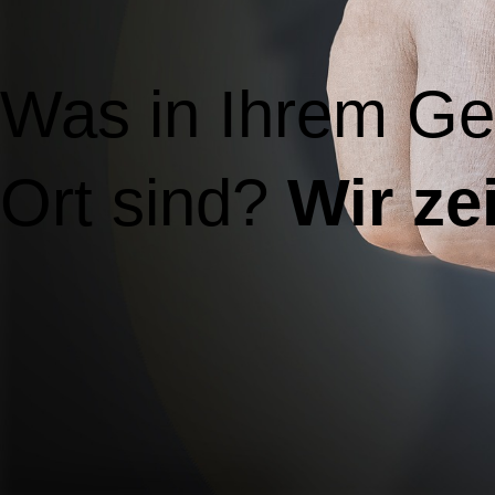
Was in Ihrem Ges
Ort sind?
Wir ze