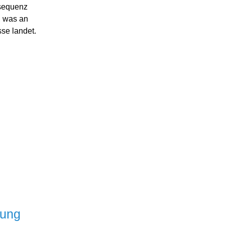
sequenz
, was an
se landet.
nung